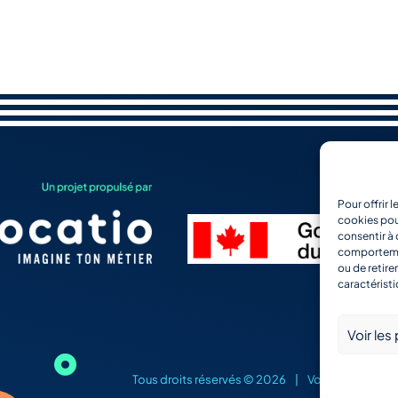
Pour offrir 
cookies pou
consentir à 
comportement
ou de retire
caractéristi
Voir les
Tous droits réservés © 2026
|
Vocatio
|
Créa