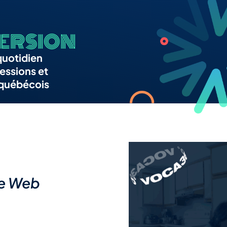
ERSION
quotidien
essions et
 québécois
te Web