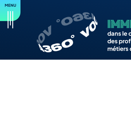
IMM
dans le 
des prof
métiers