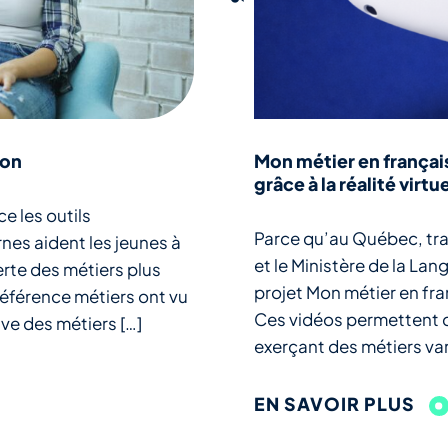
ion
Mon métier en français 
grâce à la réalité virtu
e les outils
Parce qu’au Québec, trav
nes aident les jeunes à
et le Ministère de la La
erte des métiers plus
projet Mon métier en fra
référence métiers ont vu
Ces vidéos permettent d’
ve des métiers […]
exerçant des métiers vari
EN SAVOIR PLUS